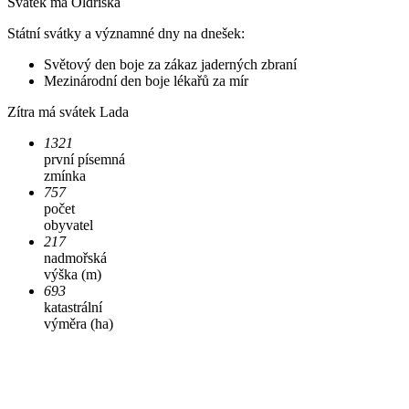
Svátek má
Oldřiška
Státní svátky a významné dny na dnešek:
Světový den boje za zákaz jaderných zbraní
Mezinárodní den boje lékařů za mír
Zítra má svátek
Lada
1321
první písemná
zmínka
757
počet
obyvatel
217
nadmořská
výška (m)
693
katastrální
výměra (ha)