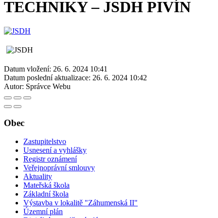
TECHNIKY – JSDH PIVÍN
Datum vložení:
26. 6. 2024 10:41
Datum poslední aktualizace:
26. 6. 2024 10:42
Autor:
Správce Webu
Obec
Zastupitelstvo
Usnesení a vyhlášky
Registr oznámení
Veřejnoprávní smlouvy
Aktuality
Mateřská škola
Základní škola
Výstavba v lokalitě "Záhumenská II"
Územní plán