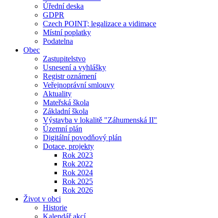
Úřední deska
GDPR
Czech POINT; legalizace a vidimace
Místní poplatky
Podatelna
Obec
Zastupitelstvo
Usnesení a vyhlášky
Registr oznámení
Veřejnoprávní smlouvy
Aktuality
Mateřská škola
Základní škola
Výstavba v lokalitě "Záhumenská II"
Územní plán
Digitální povodňový plán
Dotace, projekty
Rok 2023
Rok 2022
Rok 2024
Rok 2025
Rok 2026
Život v obci
Historie
Kalendář akcí