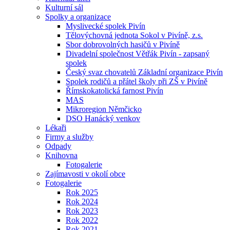
Kulturní sál
Spolky a organizace
Myslivecké spolek Pivín
Tělovýchovná jednota Sokol v Pivíně, z.s.
Sbor dobrovolných hasičů v Pivíně
Divadelní společnost Větřák Pivín - zapsaný
spolek
Český svaz chovatelů Základní organizace Pivín
Spolek rodičů a přátel školy při ZŠ v Pivíně
Římskokatolická farnost Pivín
MAS
Mikroregion Němčicko
DSO Hanácký venkov
Lékaři
Firmy a služby
Odpady
Knihovna
Fotogalerie
Zajímavosti v okolí obce
Fotogalerie
Rok 2025
Rok 2024
Rok 2023
Rok 2022
Rok 2021